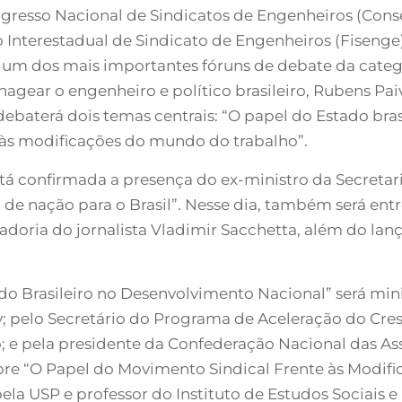
gresso Nacional de Sindicatos de Engenheiros (Consen
Interestadual de Sindicato de Engenheiros (Fisenge)
 é um dos mais importantes fóruns de debate da cate
nagear o engenheiro e político brasileiro, Rubens P
debaterá dois temas centrais: “O papel do Estado bra
 às modificações do mundo do trabalho”.
está confirmada a presença do ex-ministro da Secretar
to de nação para o Brasil”. Nesse dia, também será 
oria do jornalista Vladimir Sacchetta, além do lanç
ado Brasileiro no Desenvolvimento Nacional” será mini
; pelo Secretário do Programa de Aceleração do Cres
; e pela presidente da Confederação Nacional das A
 sobre “O Papel do Movimento Sindical Frente às Modi
la USP e professor do Instituto de Estudos Sociais e