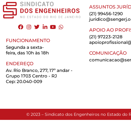
ASSUNTOS JURÍD
(21) 99456-1290
juridico@sengerj.o
APOIO AO PROFI
(21) 97223-2128
FUNCIONAMENTO
apoioprofissional@
Segunda a sexta-
feira, das 10h às 18h
COMUNICAÇÃO
comunicacao@seng
ENDEREÇO
Av. Rio Branco, 277, 17º andar -
Grupo 1703 Centro - RJ
Cep: 20.040-009
© 2023 – Sindicato dos Engenheiros no Estado do R