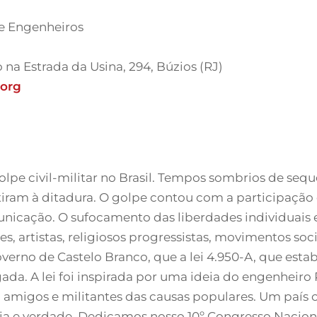
de Engenheiros
o na Estrada da Usina, 294, Búzios (RJ)
org
lpe civil-militar no Brasil. Tempos sombrios de seque
iram à ditadura. O golpe contou com a participação d
nicação. O sufocamento das liberdades individuais e 
es, artistas, religiosos progressistas, movimentos soci
erno de Castelo Branco, que a lei 4.950-A, que estab
ada. A lei foi inspirada por uma ideia do engenheiro
amigos e militantes das causas populares. Um país
ia e verdade. Dedicamos nosso 10º Congresso Nacion