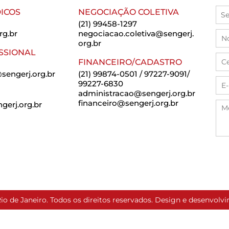
ICOS
NEGOCIAÇÃO COLETIVA
(21) 99458-1297
rg.br
negociacao.coletiva@sengerj.
org.br
SSIONAL
FINANCEIRO/CADASTRO
sengerj.org.br
(21) 99874-0501 / 97227-9091/
99227-6830
administracao@sengerj.org.br
financeiro@sengerj.org.br
erj.org.br
io de Janeiro. Todos os direitos reservados. Design e desenvol