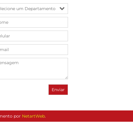
vimento por
NetartWeb
.