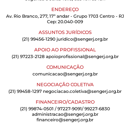
ENDEREÇO
Av. Rio Branco, 277, 17º andar - Grupo 1703 Centro - RJ
Cep: 20.040-009
ASSUNTOS JURÍDICOS
(21) 99456-1290
juridico@sengerj.org.br
APOIO AO PROFISSIONAL
(21) 97223-2128
apoioprofissional@sengerj.org.br
COMUNICAÇÃO
comunicacao@sengerj.org.br
NEGOCIAÇÃO COLETIVA
(21) 99458-1297
negociacao.coletiva@sengerj.org.br
FINANCEIRO/CADASTRO
(21) 99874-0501 / 97227-9091/ 99227-6830
administracao@sengerj.org.br
financeiro@sengerj.org.br