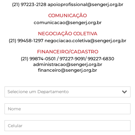
(21) 97223-2128
apoioprofissional@sengerj.org.br
COMUNICAÇÃO
comunicacao@sengerj.org.br
NEGOCIAÇÃO COLETIVA
(21) 99458-1297
negociacao.coletiva@sengerj.org.br
FINANCEIRO/CADASTRO
(21) 99874-0501 / 97227-9091/ 99227-6830
administracao@sengerj.org.br
financeiro@sengerj.org.br