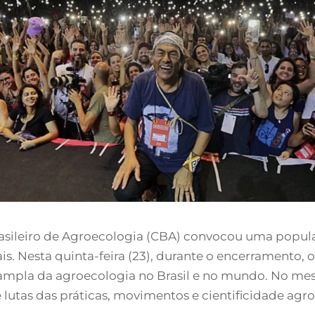
Brasileiro de Agroecologia (CBA) convocou uma popul
ais. Nesta quinta-feira (23), durante o encerramento, 
la da agroecologia no Brasil e no mundo. No mesmo 
 lutas das práticas, movimentos e cientificidade agr