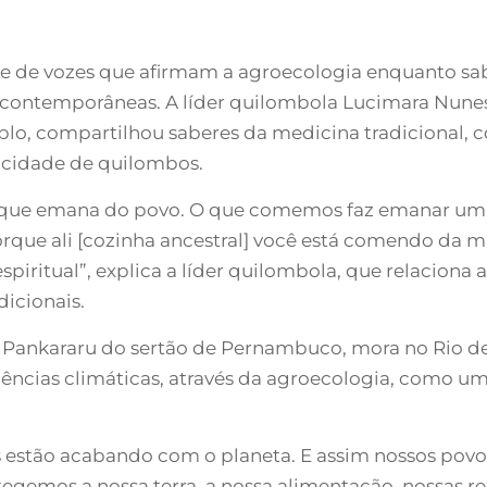
de de vozes que afirmam a agroecologia enquanto sab
 contemporâneas. A líder quilombola Lucimara Nune
o, compartilhou saberes da medicina tradicional, com
ricidade de quilombos.
a que emana do povo. O que comemos faz emanar uma
que ali [cozinha ancestral] você está comendo da m
espiritual”, explica a líder quilombola, que relacion
dicionais.
Pankararu do sertão de Pernambuco, mora no Rio de 
ncias climáticas, através da agroecologia, como uma
 estão acabando com o planeta. E assim nossos pov
egemos a nossa terra, a nossa alimentação, nossas re