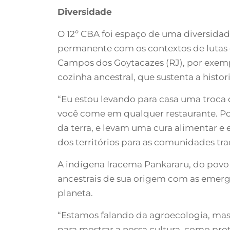
Diversidade
O 12º CBA foi espaço de uma diversida
permanente com os contextos de lutas
Campos dos Goytacazes (RJ), por exempl
cozinha ancestral, que sustenta a histo
“Eu estou levando para casa uma troc
você come em qualquer restaurante. Por
da terra, e levam uma cura alimentar e 
dos territórios para as comunidades tra
A indígena Iracema Pankararu, do povo 
ancestrais de sua origem com as emergê
planeta.
“Estamos falando da agroecologia, mas
para mostrar a nossa cultura, como prot