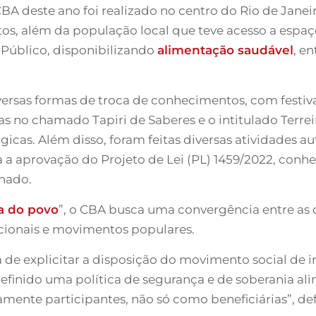
BA deste ano foi realizado no centro do Rio de Janei
itos, além da população local que teve acesso a espa
 Público, disponibilizando
alimentação saudável
, e
rsas formas de troca de conhecimentos, com festivais
s no chamado Tapiri de Saberes e o intitulado Terrei
icas. Além disso, foram feitas diversas atividades 
ra a aprovação do Projeto de Lei (PL) 1459/2022, co
nado.
a do povo
”, o CBA busca uma convergência entre as 
icionais e movimentos populares.
 de explicitar a disposição do movimento social de i
 definido uma política de segurança e de soberania ali
mente participantes, não só como beneficiárias”, def