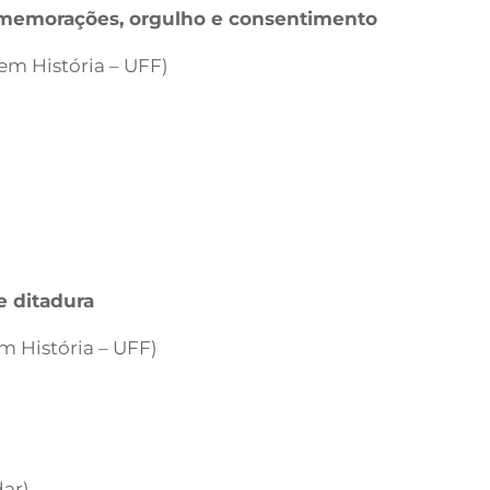
omemorações, orgulho e consentimento
em História – UFF)
e ditadura
m História – UFF)
dar)