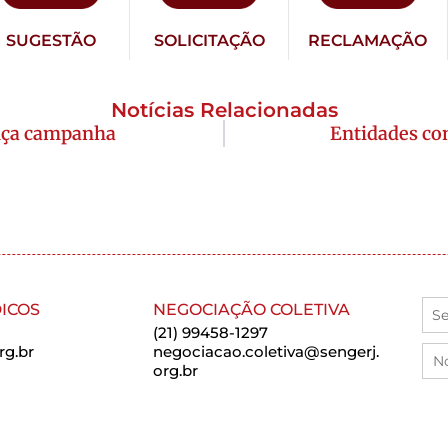
SUGESTÃO
SOLICITAÇÃO
RECLAMAÇÃO
Notícias Relacionadas
ança campanha
Entidades con
ICOS
NEGOCIAÇÃO COLETIVA
(21) 99458-1297
rg.br
negociacao.coletiva@sengerj.
org.br
SSIONAL
FINANCEIRO/CADASTRO
sengerj.org.br
(21) 99874-0501 / 97227-9091/