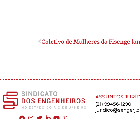
Coletivo de Mulheres da Fisenge l
ASSUNTOS JURÍD
(21) 99456-1290
juridico@sengerj.o
APOIO AO PROFI
(21) 97223-2128
FUNCIONAMENTO
apoioprofissional@
Segunda a sexta-