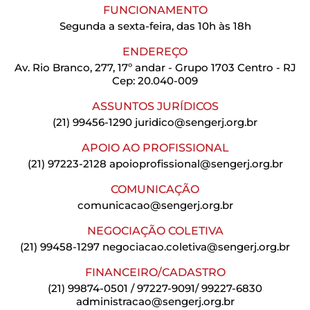
FUNCIONAMENTO
Segunda a sexta-feira, das 10h às 18h
ENDEREÇO
Av. Rio Branco, 277, 17º andar - Grupo 1703 Centro - RJ
Cep: 20.040-009
ASSUNTOS JURÍDICOS
(21) 99456-1290
juridico@sengerj.org.br
APOIO AO PROFISSIONAL
(21) 97223-2128
apoioprofissional@sengerj.org.br
COMUNICAÇÃO
comunicacao@sengerj.org.br
NEGOCIAÇÃO COLETIVA
(21) 99458-1297
negociacao.coletiva@sengerj.org.br
FINANCEIRO/CADASTRO
(21) 99874-0501 / 97227-9091/ 99227-6830
administracao@sengerj.org.br