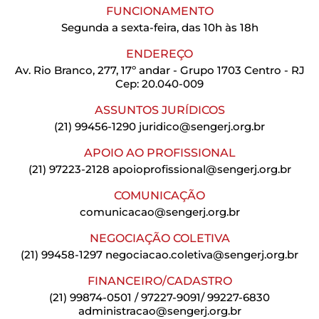
FUNCIONAMENTO
Segunda a sexta-feira, das 10h às 18h
ENDEREÇO
Av. Rio Branco, 277, 17º andar - Grupo 1703 Centro - RJ
Cep: 20.040-009
ASSUNTOS JURÍDICOS
(21) 99456-1290
juridico@sengerj.org.br
APOIO AO PROFISSIONAL
(21) 97223-2128
apoioprofissional@sengerj.org.br
COMUNICAÇÃO
comunicacao@sengerj.org.br
NEGOCIAÇÃO COLETIVA
(21) 99458-1297
negociacao.coletiva@sengerj.org.br
FINANCEIRO/CADASTRO
(21) 99874-0501 / 97227-9091/ 99227-6830
administracao@sengerj.org.br