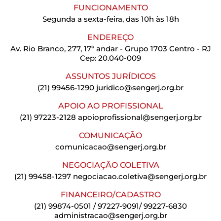
FUNCIONAMENTO
Segunda a sexta-feira, das 10h às 18h
ENDEREÇO
Av. Rio Branco, 277, 17º andar - Grupo 1703 Centro - RJ
Cep: 20.040-009
ASSUNTOS JURÍDICOS
(21) 99456-1290
juridico@sengerj.org.br
APOIO AO PROFISSIONAL
(21) 97223-2128
apoioprofissional@sengerj.org.br
COMUNICAÇÃO
comunicacao@sengerj.org.br
NEGOCIAÇÃO COLETIVA
(21) 99458-1297
negociacao.coletiva@sengerj.org.br
FINANCEIRO/CADASTRO
(21) 99874-0501 / 97227-9091/ 99227-6830
administracao@sengerj.org.br