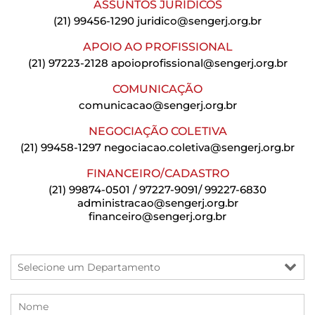
ASSUNTOS JURÍDICOS
(21) 99456-1290
juridico@sengerj.org.br
APOIO AO PROFISSIONAL
(21) 97223-2128
apoioprofissional@sengerj.org.br
COMUNICAÇÃO
comunicacao@sengerj.org.br
NEGOCIAÇÃO COLETIVA
(21) 99458-1297
negociacao.coletiva@sengerj.org.br
FINANCEIRO/CADASTRO
(21) 99874-0501 / 97227-9091/ 99227-6830
administracao@sengerj.org.br
financeiro@sengerj.org.br