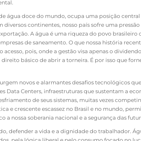
ntal.
s de água doce do mundo, ocupa uma posição central 
 diversos continentes, nosso país sofre uma pressão 
xportação. A água é uma riqueza do povo brasileiro 
 empresas de saneamento. O que nossa história recent
 acesso, pois, onde a gestão visa apenas o dividendo
 direito básico de abrir a torneira. É por isso que for
surgem novos e alarmantes desafios tecnológicos q
andes Data Centers, infraestruturas que sustentam a
resfriamento de seus sistemas, muitas vezes compe
ca e crescente escassez no Brasil e no mundo, permit
sco a nossa soberania nacional e a segurança das futu
o, defender a vida e a dignidade do trabalhador. Águ
dos, pela lógica liberal e pelo consumo focado no luc