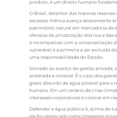
produto, é um direito humano fundame
O Brasil, detentor das maiores reserva
escassez hídrica avança severamente em
patrimônio natural em mercadoria de e
ofensiva de privatização dos rios e das
é incompatível com a universalização do
vulnerável é a primeira a ser excluída do
uma responsabilidade do Estado.
Somado ao avanço da gestão privada, 
acelerada e invisível. É o caso dos gr
gasto absurdo de água potável para o 
humano. Em um cenário de crise climáti
interesses corporativos é colocar em ri
Defender a água pública é, acima de tud
ele for ameaçado pelos interesses priva