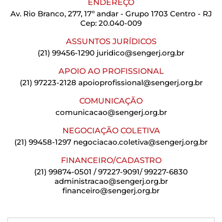
ENDEREÇO
Av. Rio Branco, 277, 17º andar - Grupo 1703 Centro - RJ
Cep: 20.040-009
ASSUNTOS JURÍDICOS
(21) 99456-1290
juridico@sengerj.org.br
APOIO AO PROFISSIONAL
(21) 97223-2128
apoioprofissional@sengerj.org.br
COMUNICAÇÃO
comunicacao@sengerj.org.br
NEGOCIAÇÃO COLETIVA
(21) 99458-1297
negociacao.coletiva@sengerj.org.br
FINANCEIRO/CADASTRO
(21) 99874-0501 / 97227-9091/ 99227-6830
administracao@sengerj.org.br
financeiro@sengerj.org.br