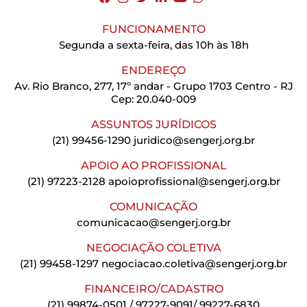
FUNCIONAMENTO
Segunda a sexta-feira, das 10h às 18h
ENDEREÇO
Av. Rio Branco, 277, 17º andar - Grupo 1703 Centro - RJ
Cep: 20.040-009
ASSUNTOS JURÍDICOS
(21) 99456-1290
juridico@sengerj.org.br
APOIO AO PROFISSIONAL
(21) 97223-2128
apoioprofissional@sengerj.org.br
COMUNICAÇÃO
comunicacao@sengerj.org.br
NEGOCIAÇÃO COLETIVA
(21) 99458-1297
negociacao.coletiva@sengerj.org.br
FINANCEIRO/CADASTRO
(21) 99874-0501 / 97227-9091/ 99227-6830