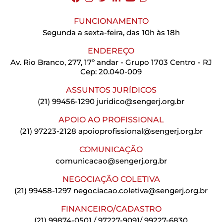
FUNCIONAMENTO
Segunda a sexta-feira, das 10h às 18h
ENDEREÇO
Av. Rio Branco, 277, 17º andar - Grupo 1703 Centro - RJ
Cep: 20.040-009
ASSUNTOS JURÍDICOS
(21) 99456-1290
juridico@sengerj.org.br
APOIO AO PROFISSIONAL
(21) 97223-2128
apoioprofissional@sengerj.org.br
COMUNICAÇÃO
comunicacao@sengerj.org.br
NEGOCIAÇÃO COLETIVA
(21) 99458-1297
negociacao.coletiva@sengerj.org.br
FINANCEIRO/CADASTRO
(21) 99874-0501 / 97227-9091/ 99227-6830