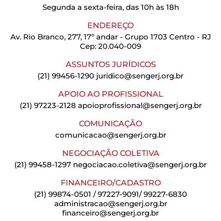
Segunda a sexta-feira, das 10h às 18h
ENDEREÇO
Av. Rio Branco, 277, 17º andar - Grupo 1703 Centro - RJ
Cep: 20.040-009
ASSUNTOS JURÍDICOS
(21) 99456-1290
juridico@sengerj.org.br
APOIO AO PROFISSIONAL
(21) 97223-2128
apoioprofissional@sengerj.org.br
COMUNICAÇÃO
comunicacao@sengerj.org.br
NEGOCIAÇÃO COLETIVA
(21) 99458-1297
negociacao.coletiva@sengerj.org.br
FINANCEIRO/CADASTRO
(21) 99874-0501 / 97227-9091/ 99227-6830
administracao@sengerj.org.br
financeiro@sengerj.org.br