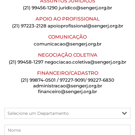
ASSUNTOS JURÍDICOS
(21) 99456-1290
juridico@sengerj.org.br
APOIO AO PROFISSIONAL
(21) 97223-2128
apoioprofissional@sengerj.org.br
COMUNICAÇÃO
comunicacao@sengerj.org.br
NEGOCIAÇÃO COLETIVA
(21) 99458-1297
negociacao.coletiva@sengerj.org.br
FINANCEIRO/CADASTRO
(21) 99874-0501 / 97227-9091/ 99227-6830
administracao@sengerj.org.br
financeiro@sengerj.org.br