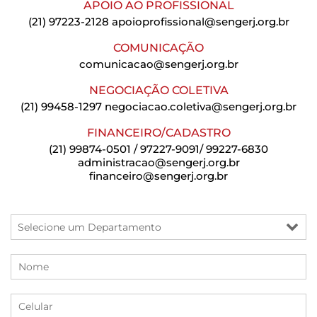
APOIO AO PROFISSIONAL
(21) 97223-2128
apoioprofissional@sengerj.org.br
COMUNICAÇÃO
comunicacao@sengerj.org.br
NEGOCIAÇÃO COLETIVA
(21) 99458-1297
negociacao.coletiva@sengerj.org.br
FINANCEIRO/CADASTRO
(21) 99874-0501 / 97227-9091/ 99227-6830
administracao@sengerj.org.br
financeiro@sengerj.org.br