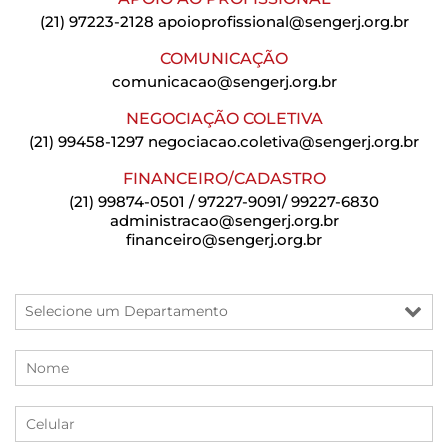
(21) 97223-2128
apoioprofissional@sengerj.org.br
COMUNICAÇÃO
comunicacao@sengerj.org.br
NEGOCIAÇÃO COLETIVA
(21) 99458-1297
negociacao.coletiva@sengerj.org.br
FINANCEIRO/CADASTRO
(21) 99874-0501 / 97227-9091/ 99227-6830
administracao@sengerj.org.br
financeiro@sengerj.org.br