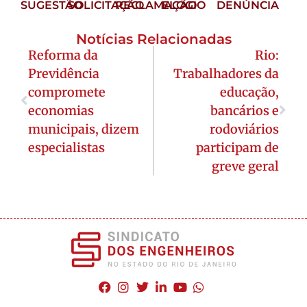
SUGESTÃO
SOLICITAÇÃO
RECLAMAÇÃO
ELOGIO
DENÚNCIA
Notícias Relacionadas
Reforma da
Rio:
Previdência
Trabalhadores da
compromete
educação,
economias
bancários e
municipais, dizem
rodoviários
especialistas
participam de
greve geral