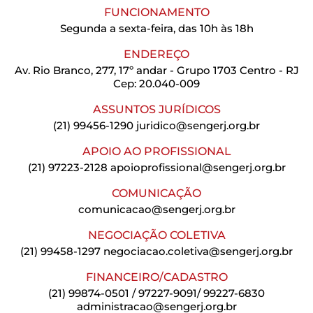
FUNCIONAMENTO
Segunda a sexta-feira, das 10h às 18h
ENDEREÇO
Av. Rio Branco, 277, 17º andar - Grupo 1703 Centro - RJ
Cep: 20.040-009
ASSUNTOS JURÍDICOS
(21) 99456-1290
juridico@sengerj.org.br
APOIO AO PROFISSIONAL
(21) 97223-2128
apoioprofissional@sengerj.org.br
COMUNICAÇÃO
comunicacao@sengerj.org.br
NEGOCIAÇÃO COLETIVA
(21) 99458-1297
negociacao.coletiva@sengerj.org.br
FINANCEIRO/CADASTRO
(21) 99874-0501 / 97227-9091/ 99227-6830
administracao@sengerj.org.br