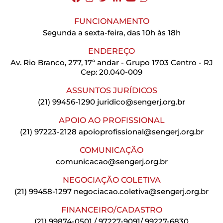
FUNCIONAMENTO
Segunda a sexta-feira, das 10h às 18h
ENDEREÇO
Av. Rio Branco, 277, 17º andar - Grupo 1703 Centro - RJ
Cep: 20.040-009
ASSUNTOS JURÍDICOS
(21) 99456-1290
juridico@sengerj.org.br
APOIO AO PROFISSIONAL
(21) 97223-2128
apoioprofissional@sengerj.org.br
COMUNICAÇÃO
comunicacao@sengerj.org.br
NEGOCIAÇÃO COLETIVA
(21) 99458-1297
negociacao.coletiva@sengerj.org.br
FINANCEIRO/CADASTRO
(21) 99874-0501 / 97227-9091/ 99227-6830