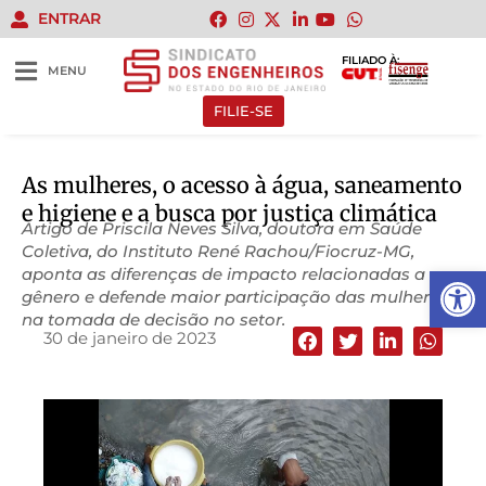
ENTRAR
FILIADO À:
MENU
FILIE-SE
As mulheres, o acesso à água, saneamento
e higiene e a busca por justiça climática
Artigo de Priscila Neves Silva, doutora em Saúde
Coletiva, do Instituto René Rachou/Fiocruz-MG,
Abrir 
aponta as diferenças de impacto relacionadas a
gênero e defende maior participação das mulheres
na tomada de decisão no setor.
30 de janeiro de 2023