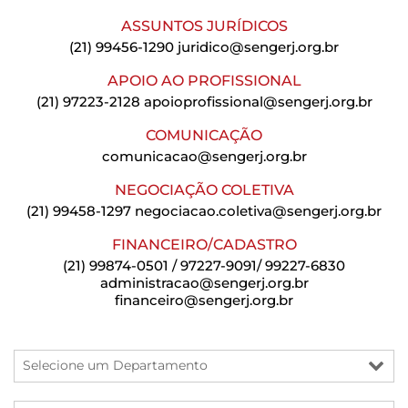
ASSUNTOS JURÍDICOS
(21) 99456-1290
juridico@sengerj.org.br
APOIO AO PROFISSIONAL
(21) 97223-2128
apoioprofissional@sengerj.org.br
COMUNICAÇÃO
comunicacao@sengerj.org.br
NEGOCIAÇÃO COLETIVA
(21) 99458-1297
negociacao.coletiva@sengerj.org.br
FINANCEIRO/CADASTRO
(21) 99874-0501 / 97227-9091/ 99227-6830
administracao@sengerj.org.br
financeiro@sengerj.org.br