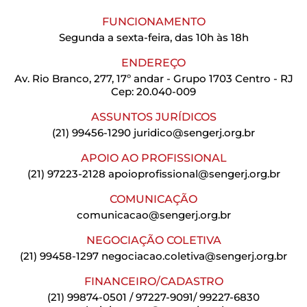
FUNCIONAMENTO
Segunda a sexta-feira, das 10h às 18h
ENDEREÇO
Av. Rio Branco, 277, 17º andar - Grupo 1703 Centro - RJ
Cep: 20.040-009
ASSUNTOS JURÍDICOS
(21) 99456-1290
juridico@sengerj.org.br
APOIO AO PROFISSIONAL
(21) 97223-2128
apoioprofissional@sengerj.org.br
COMUNICAÇÃO
comunicacao@sengerj.org.br
NEGOCIAÇÃO COLETIVA
(21) 99458-1297
negociacao.coletiva@sengerj.org.br
FINANCEIRO/CADASTRO
(21) 99874-0501 / 97227-9091/ 99227-6830