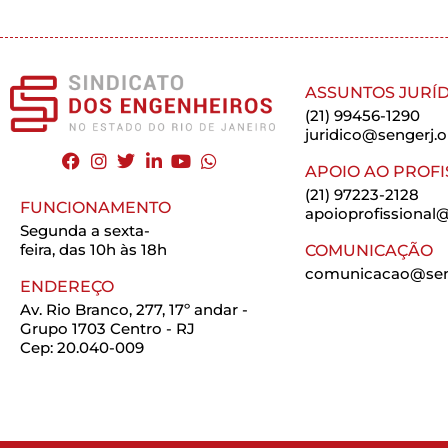
ASSUNTOS JURÍD
(21) 99456-1290
juridico@sengerj.o
APOIO AO PROFI
(21) 97223-2128
FUNCIONAMENTO
apoioprofissional@
Segunda a sexta-
feira, das 10h às 18h
COMUNICAÇÃO
comunicacao@seng
ENDEREÇO
Av. Rio Branco, 277, 17º andar -
Grupo 1703 Centro - RJ
Cep: 20.040-009