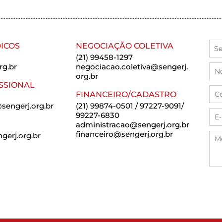
ICOS
NEGOCIAÇÃO COLETIVA
(21) 99458-1297
rg.br
negociacao.coletiva@sengerj.
org.br
SSIONAL
FINANCEIRO/CADASTRO
sengerj.org.br
(21) 99874-0501 / 97227-9091/
99227-6830
administracao@sengerj.org.br
financeiro@sengerj.org.br
erj.org.br