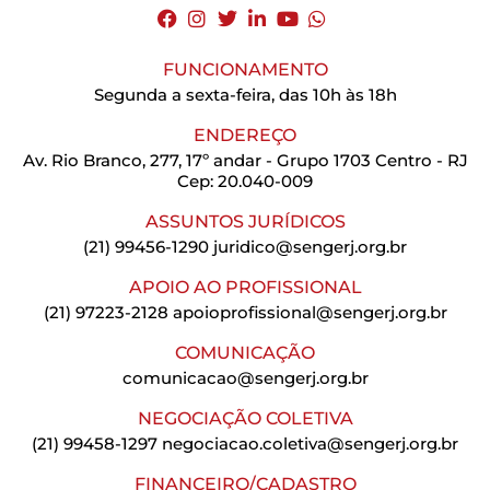
FUNCIONAMENTO
Segunda a sexta-feira, das 10h às 18h
ENDEREÇO
Av. Rio Branco, 277, 17º andar - Grupo 1703 Centro - RJ
Cep: 20.040-009
ASSUNTOS JURÍDICOS
(21) 99456-1290
juridico@sengerj.org.br
APOIO AO PROFISSIONAL
(21) 97223-2128
apoioprofissional@sengerj.org.br
COMUNICAÇÃO
comunicacao@sengerj.org.br
NEGOCIAÇÃO COLETIVA
(21) 99458-1297
negociacao.coletiva@sengerj.org.br
FINANCEIRO/CADASTRO