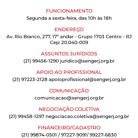
FUNCIONAMENTO
Segunda a sexta-feira, das 10h às 18h
ENDEREÇO
Av. Rio Branco, 277, 17º andar - Grupo 1703 Centro - RJ
Cep: 20.040-009
ASSUNTOS JURÍDICOS
(21) 99456-1290
juridico@sengerj.org.br
APOIO AO PROFISSIONAL
(21) 97223-2128
apoioprofissional@sengerj.org.br
COMUNICAÇÃO
comunicacao@sengerj.org.br
NEGOCIAÇÃO COLETIVA
(21) 99458-1297
negociacao.coletiva@sengerj.org.br
FINANCEIRO/CADASTRO
(21) 99874-0501 / 97227-9091/ 99227-6830