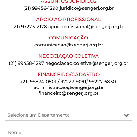
ASSUNTOS JURÍDICOS
(21) 99456-1290
juridico@sengerj.org.br
APOIO AO PROFISSIONAL
(21) 97223-2128
apoioprofissional@sengerj.org.br
COMUNICAÇÃO
comunicacao@sengerj.org.br
NEGOCIAÇÃO COLETIVA
(21) 99458-1297
negociacao.coletiva@sengerj.org.br
FINANCEIRO/CADASTRO
(21) 99874-0501 / 97227-9091/ 99227-6830
administracao@sengerj.org.br
financeiro@sengerj.org.br