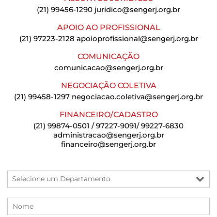
(21) 99456-1290
juridico@sengerj.org.br
APOIO AO PROFISSIONAL
(21) 97223-2128
apoioprofissional@sengerj.org.br
COMUNICAÇÃO
comunicacao@sengerj.org.br
NEGOCIAÇÃO COLETIVA
(21) 99458-1297
negociacao.coletiva@sengerj.org.br
FINANCEIRO/CADASTRO
(21) 99874-0501 / 97227-9091/ 99227-6830
administracao@sengerj.org.br
financeiro@sengerj.org.br