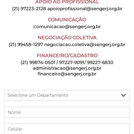
APOIO AO PROFISSIONAL
(21) 97223-2128
apoioprofissional@sengerj.org.br
COMUNICAÇÃO
comunicacao@sengerj.org.br
NEGOCIAÇÃO COLETIVA
(21) 99458-1297
negociacao.coletiva@sengerj.org.br
FINANCEIRO/CADASTRO
(21) 99874-0501 / 97227-9091/ 99227-6830
administracao@sengerj.org.br
financeiro@sengerj.org.br