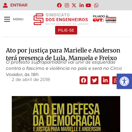
ENTRAR
FILIADO À:
MENU
FILIE-SE
Ato por justiça para Marielle e Anderson
terá presença de Lula, Manuela e Freixo
O protesto suprapartidário vai unir as esquerdas
contra o fascimo e violência no país e será no Circo
Abrir 
Voador, às 18h
2 de abril de 2018