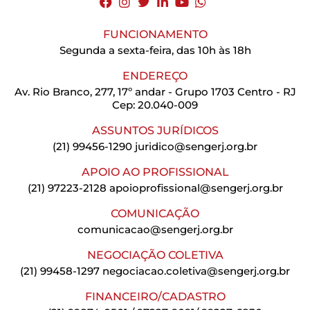
FUNCIONAMENTO
Segunda a sexta-feira, das 10h às 18h
ENDEREÇO
Av. Rio Branco, 277, 17º andar - Grupo 1703 Centro - RJ
Cep: 20.040-009
ASSUNTOS JURÍDICOS
(21) 99456-1290
juridico@sengerj.org.br
APOIO AO PROFISSIONAL
(21) 97223-2128
apoioprofissional@sengerj.org.br
COMUNICAÇÃO
comunicacao@sengerj.org.br
NEGOCIAÇÃO COLETIVA
(21) 99458-1297
negociacao.coletiva@sengerj.org.br
FINANCEIRO/CADASTRO