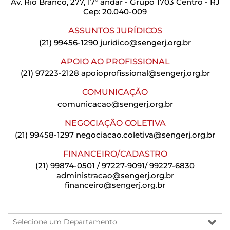
Av. Rio Branco, 277, 17º andar - Grupo 1703 Centro - RJ
Cep: 20.040-009
ASSUNTOS JURÍDICOS
(21) 99456-1290
juridico@sengerj.org.br
APOIO AO PROFISSIONAL
(21) 97223-2128
apoioprofissional@sengerj.org.br
COMUNICAÇÃO
comunicacao@sengerj.org.br
NEGOCIAÇÃO COLETIVA
(21) 99458-1297
negociacao.coletiva@sengerj.org.br
FINANCEIRO/CADASTRO
(21) 99874-0501 / 97227-9091/ 99227-6830
administracao@sengerj.org.br
financeiro@sengerj.org.br