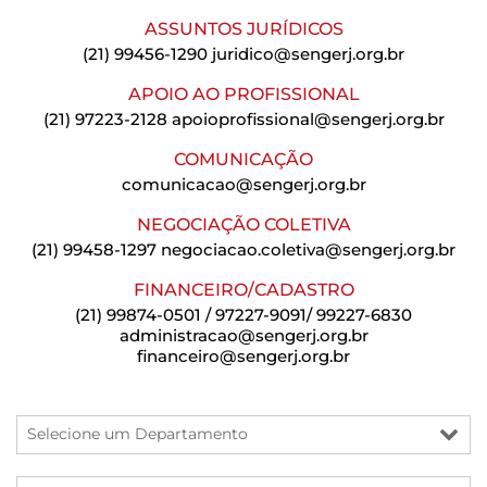
ASSUNTOS JURÍDICOS
(21) 99456-1290
juridico@sengerj.org.br
APOIO AO PROFISSIONAL
(21) 97223-2128
apoioprofissional@sengerj.org.br
COMUNICAÇÃO
comunicacao@sengerj.org.br
NEGOCIAÇÃO COLETIVA
(21) 99458-1297
negociacao.coletiva@sengerj.org.br
FINANCEIRO/CADASTRO
(21) 99874-0501 / 97227-9091/ 99227-6830
administracao@sengerj.org.br
financeiro@sengerj.org.br