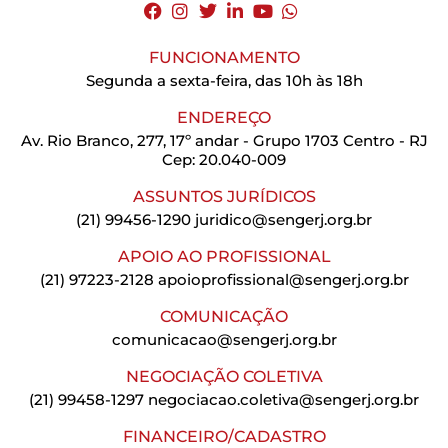
FUNCIONAMENTO
Segunda a sexta-feira, das 10h às 18h
ENDEREÇO
Av. Rio Branco, 277, 17º andar - Grupo 1703 Centro - RJ
Cep: 20.040-009
ASSUNTOS JURÍDICOS
(21) 99456-1290
juridico@sengerj.org.br
APOIO AO PROFISSIONAL
(21) 97223-2128
apoioprofissional@sengerj.org.br
COMUNICAÇÃO
comunicacao@sengerj.org.br
NEGOCIAÇÃO COLETIVA
(21) 99458-1297
negociacao.coletiva@sengerj.org.br
FINANCEIRO/CADASTRO