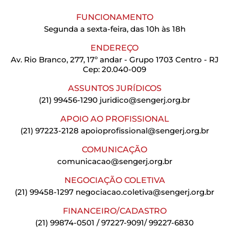
FUNCIONAMENTO
Segunda a sexta-feira, das 10h às 18h
ENDEREÇO
Av. Rio Branco, 277, 17º andar - Grupo 1703 Centro - RJ
Cep: 20.040-009
ASSUNTOS JURÍDICOS
(21) 99456-1290
juridico@sengerj.org.br
APOIO AO PROFISSIONAL
(21) 97223-2128
apoioprofissional@sengerj.org.br
COMUNICAÇÃO
comunicacao@sengerj.org.br
NEGOCIAÇÃO COLETIVA
(21) 99458-1297
negociacao.coletiva@sengerj.org.br
FINANCEIRO/CADASTRO
(21) 99874-0501 / 97227-9091/ 99227-6830