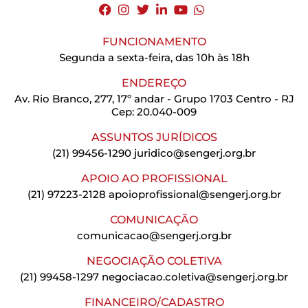
FUNCIONAMENTO
Segunda a sexta-feira, das 10h às 18h
ENDEREÇO
Av. Rio Branco, 277, 17º andar - Grupo 1703 Centro - RJ
Cep: 20.040-009
ASSUNTOS JURÍDICOS
(21) 99456-1290
juridico@sengerj.org.br
APOIO AO PROFISSIONAL
(21) 97223-2128
apoioprofissional@sengerj.org.br
COMUNICAÇÃO
comunicacao@sengerj.org.br
NEGOCIAÇÃO COLETIVA
(21) 99458-1297
negociacao.coletiva@sengerj.org.br
FINANCEIRO/CADASTRO