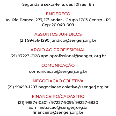
Segunda a sexta-feira, das 10h às 18h
ENDEREÇO
Av. Rio Branco, 277, 17º andar - Grupo 1703 Centro - RJ
Cep: 20.040-009
ASSUNTOS JURÍDICOS
(21) 99456-1290
juridico@sengerj.org.br
APOIO AO PROFISSIONAL
(21) 97223-2128
apoioprofissional@sengerj.org.br
COMUNICAÇÃO
comunicacao@sengerj.org.br
NEGOCIAÇÃO COLETIVA
(21) 99458-1297
negociacao.coletiva@sengerj.org.br
FINANCEIRO/CADASTRO
(21) 99874-0501 / 97227-9091/ 99227-6830
administracao@sengerj.org.br
financeiro@sengerj.org.br