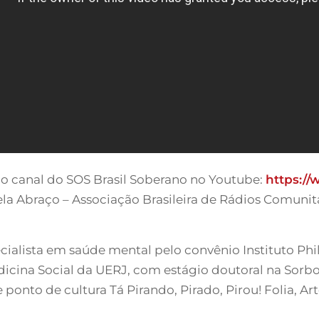
elo canal do SOS Brasil Soberano no Youtube:
https:/
a Abraço – Associação Brasileira de Rádios Comunitá
ecialista em saúde mental pelo convênio Instituto Phi
dicina Social da UERJ, com estágio doutoral na Sorbo
ponto de cultura Tá Pirando, Pirado, Pirou! Folia, Art