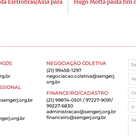
da Eletrobras/Axia para
Hugo Motta pauta fim d
ICOS
NEGOCIAÇÃO COLETIVA
(21) 99458-1297
rg.br
negociacao.coletiva@sengerj.
org.br
SSIONAL
FINANCEIRO/CADASTRO
sengerj.org.br
(21) 99874-0501 / 97227-9091/
99227-6830
administracao@sengerj.org.br
financeiro@sengerj.org.br
erj.org.br