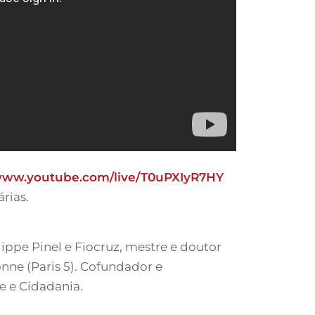
/www.youtube.com/live/T0uPXIyR7HY
rias.
lippe Pinel e Fiocruz, mestre e doutor
nne (Paris 5). Cofundador e
e e Cidadania.