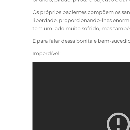
Os próprios pacientes compõem os samb
liberdade, proporcionando-lhes enorme 
tem um lado muito sofrido, mas também 
E para falar dessa bonita e bem-suced
Imperdível!