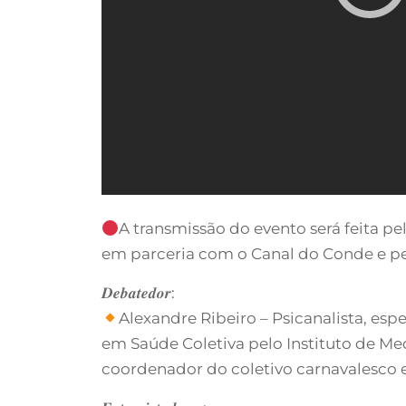
A transmissão do evento será feita p
em parceria com o Canal do Conde e pel
𝑫𝒆𝒃𝒂𝒕𝒆𝒅𝒐𝒓:
Alexandre Ribeiro – Psicanalista, esp
em Saúde Coletiva pelo Instituto de Me
coordenador do coletivo carnavalesco e 