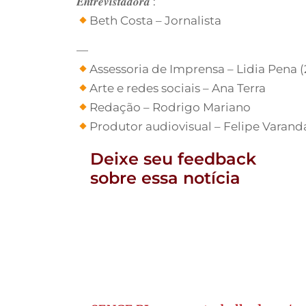
𝑬𝒏𝒕𝒓𝒆𝒗𝒊𝒔𝒕𝒂𝒅𝒐𝒓𝒂 :
Beth Costa – Jornalista
—
Assessoria de Imprensa – Lidia Pena (
Arte e redes sociais – Ana Terra
Redação – Rodrigo Mariano
Produtor audiovisual – Felipe Varand
Deixe seu feedback
sobre essa notícia