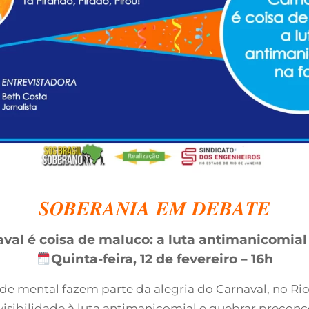
𝑺𝑶𝑩𝑬𝑹𝑨𝑵𝑰𝑨 𝑬𝑴 𝑫𝑬𝑩𝑨𝑻𝑬
val é coisa de maluco: a luta antimanicomial 
Quinta-feira, 12 de fevereiro – 16h
úde mental fazem parte da alegria do Carnaval, no Ri
 visibilidade à luta antimanicomial e quebrar preconc