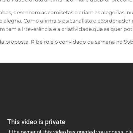
as, desenham as camisetas e criam as alegorias, nu
alegria. Como afirma o psicanalista e coordenador d
tem a irreverência e a criatividade que se quer pote
ida proposta, Ribeiro é o convidado da semana no So