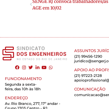
SENGE RJ convoca trabalhadores/as 
AGE em 10/02
ASSUNTOS JURÍD
(21) 99456-1290
juridico@sengerj.o
APOIO AO PROFI
(21) 97223-2128
FUNCIONAMENTO
apoioprofissional@
Segunda a sexta-
feira, das 10h às 18h
COMUNICAÇÃO
comunicacao@seng
ENDEREÇO
Av. Rio Branco, 277, 17º andar -
Grupo 1703 Centro - RJ