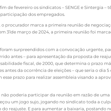
o fim de fevereiro os sindicatos – SENGE e Sintergia –
 participação dos empregados.
o procurador marca a primeira reunião de negociaç
em 31de março de 2024, a primeira reunião foi marc
os foram surpreendidos com a convocação urgente, par
rrido antes – para apresentação da proposta de reajust
onsabilidade fiscal, de 2000, que determina o prazo m
s antes da ocorrência de eleições – que seria o dia 5 d
am esse prazo para realizar assembleia visando a apr
não poderia participar da reunião em razão de uma 
eçou um jogo sujo, jogando no sindicato toda a culpa
do reajuste. E para aumentar a baixaria, postando 