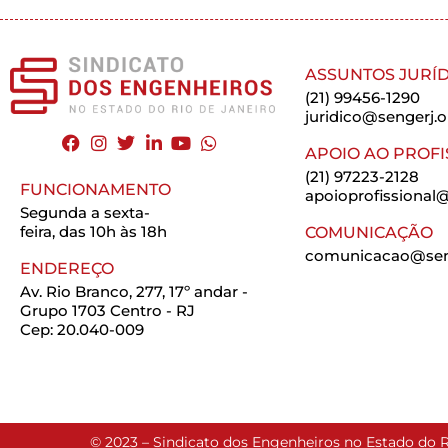
ASSUNTOS JURÍD
(21) 99456-1290
juridico@sengerj.o
APOIO AO PROFI
(21) 97223-2128
FUNCIONAMENTO
apoioprofissional@
Segunda a sexta-
feira, das 10h às 18h
COMUNICAÇÃO
comunicacao@seng
ENDEREÇO
Av. Rio Branco, 277, 17º andar -
Grupo 1703 Centro - RJ
Cep: 20.040-009
© 2023 – Sindicato dos Engenheiros no Estado do R