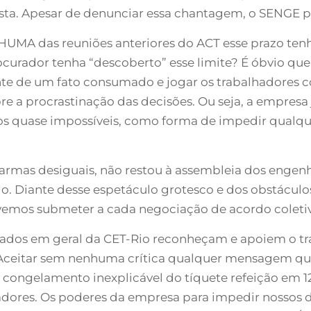
sta. Apesar de denunciar essa chantagem, o SENGE pa
UMA das reuniões anteriores do ACT esse prazo tenh
procurador tenha “descoberto” esse limite? É óbvio que 
ante de um fato consumado e jogar os trabalhadores co
e a procrastinação das decisões. Ou seja, a empresa
s quase impossíveis, como forma de impedir qualque
armas desiguais, não restou à assembleia dos engenh
Rio. Diante desse espetáculo grotesco e dos obstácul
evemos submeter a cada negociação de acordo coleti
ados em geral da CET-Rio reconheçam e apoiem o tra
 Aceitar sem nenhuma crítica qualquer mensagem qu
 congelamento inexplicável do tíquete refeição em 12
adores. Os poderes da empresa para impedir nossos di