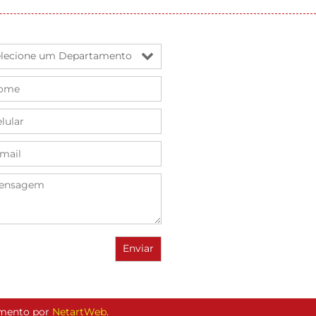
vimento por
NetartWeb
.