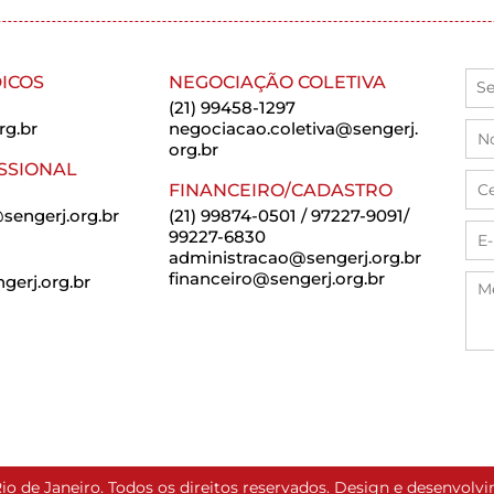
ICOS
NEGOCIAÇÃO COLETIVA
(21) 99458-1297
rg.br
negociacao.coletiva@sengerj.
org.br
SSIONAL
FINANCEIRO/CADASTRO
sengerj.org.br
(21) 99874-0501 / 97227-9091/
99227-6830
administracao@sengerj.org.br
financeiro@sengerj.org.br
erj.org.br
io de Janeiro. Todos os direitos reservados. Design e desenvol