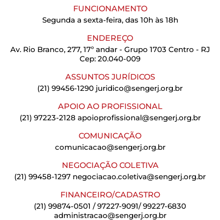
FUNCIONAMENTO
Segunda a sexta-feira, das 10h às 18h
ENDEREÇO
Av. Rio Branco, 277, 17º andar - Grupo 1703 Centro - RJ
Cep: 20.040-009
ASSUNTOS JURÍDICOS
(21) 99456-1290
juridico@sengerj.org.br
APOIO AO PROFISSIONAL
(21) 97223-2128
apoioprofissional@sengerj.org.br
COMUNICAÇÃO
comunicacao@sengerj.org.br
NEGOCIAÇÃO COLETIVA
(21) 99458-1297
negociacao.coletiva@sengerj.org.br
FINANCEIRO/CADASTRO
(21) 99874-0501 / 97227-9091/ 99227-6830
administracao@sengerj.org.br