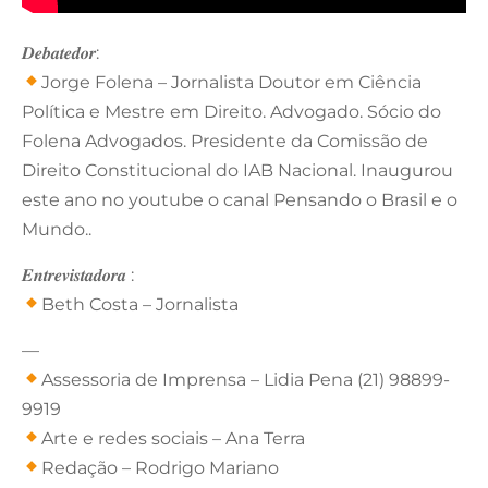
𝑫𝒆𝒃𝒂𝒕𝒆𝒅𝒐𝒓:
Jorge Folena – Jornalista Doutor em Ciência
Política e Mestre em Direito. Advogado. Sócio do
Folena Advogados. Presidente da Comissão de
Direito Constitucional do IAB Nacional. Inaugurou
este ano no youtube o canal Pensando o Brasil e o
Mundo..
𝑬𝒏𝒕𝒓𝒆𝒗𝒊𝒔𝒕𝒂𝒅𝒐𝒓𝒂 :
Beth Costa – Jornalista
—
Assessoria de Imprensa – Lidia Pena (21) 98899-
9919
Arte e redes sociais – Ana Terra
Redação – Rodrigo Mariano