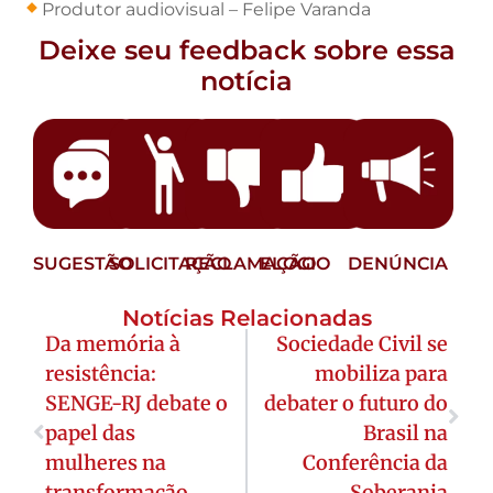
Produtor audiovisual – Felipe Varanda
Deixe seu feedback sobre essa
notícia
SUGESTÃO
SOLICITAÇÃO
RECLAMAÇÃO
ELOGIO
DENÚNCIA
Notícias Relacionadas
Da memória à
Sociedade Civil se
resistência:
mobiliza para
SENGE-RJ debate o
debater o futuro do
papel das
Brasil na
mulheres na
Conferência da
transformação
Soberania