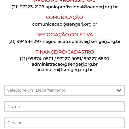
APOIO AO PROFISSIONAL
(21) 97223-2128
apoioprofissional@sengerj.org.br
COMUNICAÇÃO
comunicacao@sengerj.org.br
NEGOCIAÇÃO COLETIVA
(21) 99458-1297
negociacao.coletiva@sengerj.org.br
FINANCEIRO/CADASTRO
(21) 99874-0501 / 97227-9091/ 99227-6830
administracao@sengerj.org.br
financeiro@sengerj.org.br