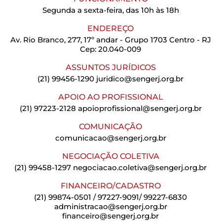
Segunda a sexta-feira, das 10h às 18h
ENDEREÇO
Av. Rio Branco, 277, 17º andar - Grupo 1703 Centro - RJ
Cep: 20.040-009
ASSUNTOS JURÍDICOS
(21) 99456-1290
juridico@sengerj.org.br
APOIO AO PROFISSIONAL
(21) 97223-2128
apoioprofissional@sengerj.org.br
COMUNICAÇÃO
comunicacao@sengerj.org.br
NEGOCIAÇÃO COLETIVA
(21) 99458-1297
negociacao.coletiva@sengerj.org.br
FINANCEIRO/CADASTRO
(21) 99874-0501 / 97227-9091/ 99227-6830
administracao@sengerj.org.br
financeiro@sengerj.org.br