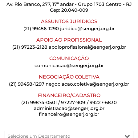
Av. Rio Branco, 277, 17º andar - Grupo 1703 Centro - RJ
Cep: 20.040-009
ASSUNTOS JURÍDICOS
(21) 99456-1290
juridico@sengerj.org.br
APOIO AO PROFISSIONAL
(21) 97223-2128
apoioprofissional@sengerj.org.br
COMUNICAÇÃO
comunicacao@sengerj.org.br
NEGOCIAÇÃO COLETIVA
(21) 99458-1297
negociacao.coletiva@sengerj.org.br
FINANCEIRO/CADASTRO
(21) 99874-0501 / 97227-9091/ 99227-6830
administracao@sengerj.org.br
financeiro@sengerj.org.br