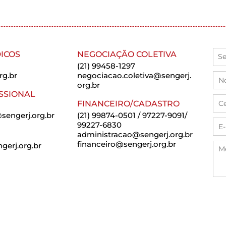
ICOS
NEGOCIAÇÃO COLETIVA
(21) 99458-1297
rg.br
negociacao.coletiva@sengerj.
org.br
SSIONAL
FINANCEIRO/CADASTRO
sengerj.org.br
(21) 99874-0501 / 97227-9091/
99227-6830
administracao@sengerj.org.br
financeiro@sengerj.org.br
erj.org.br