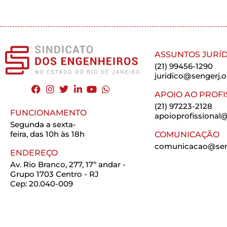
ASSUNTOS JURÍD
(21) 99456-1290
juridico@sengerj.o
APOIO AO PROFI
(21) 97223-2128
FUNCIONAMENTO
apoioprofissional@
Segunda a sexta-
feira, das 10h às 18h
COMUNICAÇÃO
comunicacao@seng
ENDEREÇO
Av. Rio Branco, 277, 17º andar -
Grupo 1703 Centro - RJ
Cep: 20.040-009