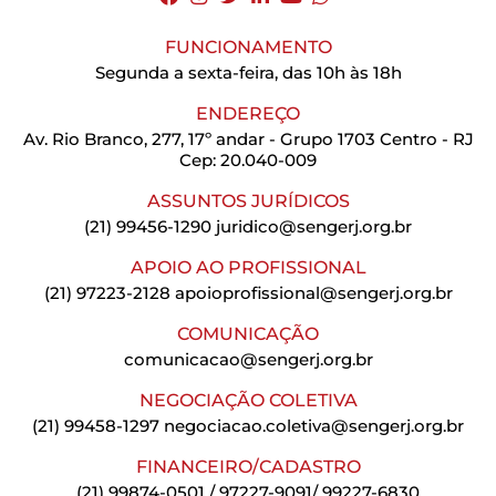
FUNCIONAMENTO
Segunda a sexta-feira, das 10h às 18h
ENDEREÇO
Av. Rio Branco, 277, 17º andar - Grupo 1703 Centro - RJ
Cep: 20.040-009
ASSUNTOS JURÍDICOS
(21) 99456-1290
juridico@sengerj.org.br
APOIO AO PROFISSIONAL
(21) 97223-2128
apoioprofissional@sengerj.org.br
COMUNICAÇÃO
comunicacao@sengerj.org.br
NEGOCIAÇÃO COLETIVA
(21) 99458-1297
negociacao.coletiva@sengerj.org.br
FINANCEIRO/CADASTRO
(21) 99874-0501 / 97227-9091/ 99227-6830