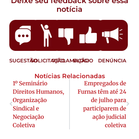
Deixe seu feedback sobre essa
notícia
SUGESTÃO
SOLICITAÇÃO
RECLAMAÇÃO
ELOGIO
DENÚNCIA
Notícias Relacionadas
1º Seminário
Empregados de
Direitos Humanos,
Furnas têm até 24
Organização
de julho para
Sindical e
participarem de
Negociação
ação judicial
Coletiva
coletiva