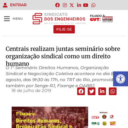
ENTRAR
FILIADO À:
MENU
FILIE-SE
Centrais realizam juntas seminário sobre
organização sindical como um direito
humano
O 1º Seminário Direitos Humanos, Organização
Abrir 
Sindical e Negociação Coletiva acontece no dia 8 de
agosto, das 9h30 às 17h, no TRT do Rio, promovido
também por Senge-RJ, Fisenge e OABRJ
18 de julho de 2019