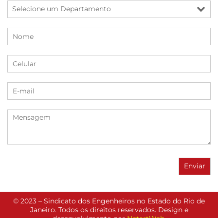
© 2023 – Sindicato dos Engenheiros no Estado do Rio de
Janeiro. Todos os direitos reservados. Design e