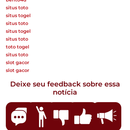
situs toto
situs togel
situs toto
situs togel
situs toto
toto togel
situs toto
slot gacor
slot gacor
Deixe seu feedback sobre essa
notícia