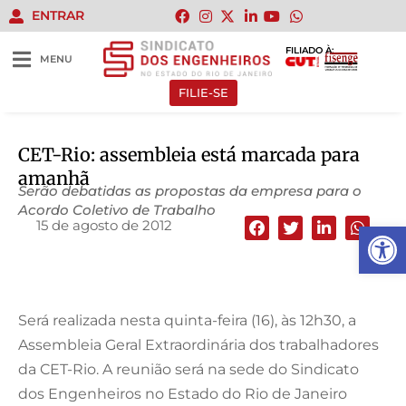
ENTRAR
FILIADO À:
MENU
FILIE-SE
CET-Rio: assembleia está marcada para
amanhã
Serão debatidas as propostas da empresa para o
Acordo Coletivo de Trabalho
15 de agosto de 2012
Abrir 
Será realizada nesta quinta-feira (16), às 12h30, a
Assembleia Geral Extraordinária dos trabalhadores
da CET-Rio. A reunião será na sede do Sindicato
dos Engenheiros no Estado do Rio de Janeiro