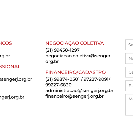
ICOS
NEGOCIAÇÃO COLETIVA
(21) 99458-1297
rg.br
negociacao.coletiva@sengerj.
org.br
SSIONAL
FINANCEIRO/CADASTRO
sengerj.org.br
(21) 99874-0501 / 97227-9091/
99227-6830
administracao@sengerj.org.br
financeiro@sengerj.org.br
erj.org.br