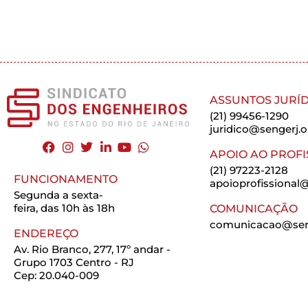
ASSUNTOS JURÍD
(21) 99456-1290
juridico@sengerj.o
APOIO AO PROFI
(21) 97223-2128
FUNCIONAMENTO
apoioprofissional@
Segunda a sexta-
feira, das 10h às 18h
COMUNICAÇÃO
comunicacao@seng
ENDEREÇO
Av. Rio Branco, 277, 17º andar -
Grupo 1703 Centro - RJ
Cep: 20.040-009