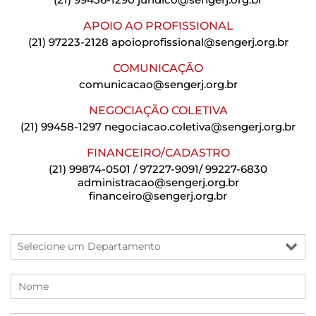
APOIO AO PROFISSIONAL
(21) 97223-2128
apoioprofissional@sengerj.org.br
COMUNICAÇÃO
comunicacao@sengerj.org.br
NEGOCIAÇÃO COLETIVA
(21) 99458-1297
negociacao.coletiva@sengerj.org.br
FINANCEIRO/CADASTRO
(21) 99874-0501 / 97227-9091/ 99227-6830
administracao@sengerj.org.br
financeiro@sengerj.org.br