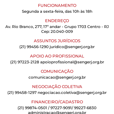
FUNCIONAMENTO
Segunda a sexta-feira, das 10h às 18h
ENDEREÇO
Av. Rio Branco, 277, 17º andar - Grupo 1703 Centro - RJ
Cep: 20.040-009
ASSUNTOS JURÍDICOS
(21) 99456-1290
juridico@sengerj.org.br
APOIO AO PROFISSIONAL
(21) 97223-2128
apoioprofissional@sengerj.org.br
COMUNICAÇÃO
comunicacao@sengerj.org.br
NEGOCIAÇÃO COLETIVA
(21) 99458-1297
negociacao.coletiva@sengerj.org.br
FINANCEIRO/CADASTRO
(21) 99874-0501 / 97227-9091/ 99227-6830
administracao@sengerj.org.br