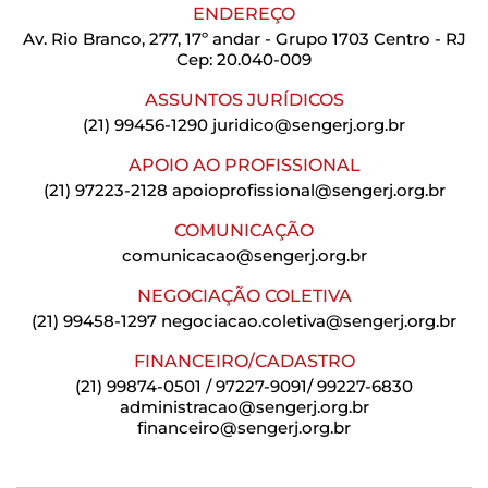
ENDEREÇO
Av. Rio Branco, 277, 17º andar - Grupo 1703 Centro - RJ
Cep: 20.040-009
ASSUNTOS JURÍDICOS
(21) 99456-1290
juridico@sengerj.org.br
APOIO AO PROFISSIONAL
(21) 97223-2128
apoioprofissional@sengerj.org.br
COMUNICAÇÃO
comunicacao@sengerj.org.br
NEGOCIAÇÃO COLETIVA
(21) 99458-1297
negociacao.coletiva@sengerj.org.br
FINANCEIRO/CADASTRO
(21) 99874-0501 / 97227-9091/ 99227-6830
administracao@sengerj.org.br
financeiro@sengerj.org.br