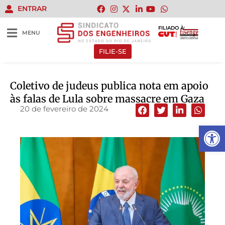
ENTRAR
FILIADO À:
MENU
FILIE-SE
Coletivo de judeus publica nota em apoio
às falas de Lula sobre massacre em Gaza
20 de fevereiro de 2024
Abrir 