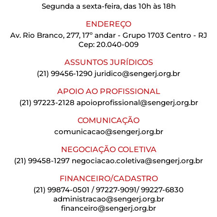
Segunda a sexta-feira, das 10h às 18h
ENDEREÇO
Av. Rio Branco, 277, 17º andar - Grupo 1703 Centro - RJ
Cep: 20.040-009
ASSUNTOS JURÍDICOS
(21) 99456-1290
juridico@sengerj.org.br
APOIO AO PROFISSIONAL
(21) 97223-2128
apoioprofissional@sengerj.org.br
COMUNICAÇÃO
comunicacao@sengerj.org.br
NEGOCIAÇÃO COLETIVA
(21) 99458-1297
negociacao.coletiva@sengerj.org.br
FINANCEIRO/CADASTRO
(21) 99874-0501 / 97227-9091/ 99227-6830
administracao@sengerj.org.br
financeiro@sengerj.org.br